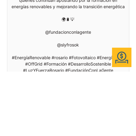
quienes continúan apostando por la formación en
energías renovables y mejorando la transición energética
🌍🔋💡
@fundacionconlagente
@slyfrosok
#EnergíaRenovable #rosario #Fotovoltaico #EnergíaSolar
#OffGrid #Formación #DesarrolloSostenible
#LuzYFuerzaRosario #FundaciónConLaGente
#ElSolSaleParaTodos #EnergíaLimpia