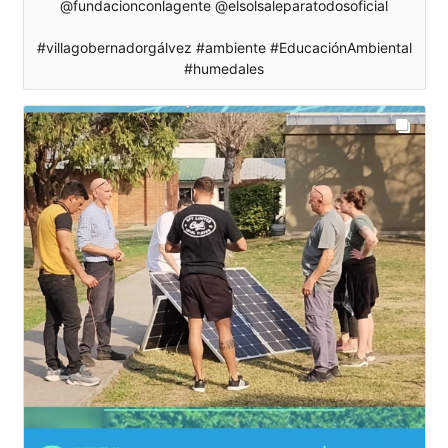
@fundacionconlagente @elsolsaleparatodosoficial
#villagobernadorgálvez #ambiente #EducaciónAmbiental
#humedales