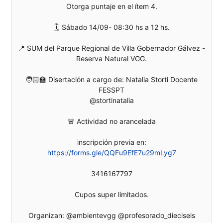
Otorga puntaje en el ítem 4.
🗓️ Sábado 14/09- 08:30 hs a 12 hs.
📍 SUM del Parque Regional de Villa Gobernador Gálvez -
Reserva Natural VGG.
🧑🏻‍🏫 Disertación a cargo de: Natalia Storti Docente
FESSPT
@stortinatalia
🚨 Actividad no arancelada
https://forms.gle/QQFu9EfE7u29mLyg7
3416167797
Cupos super limitados.
Organizan: @ambientevgg @profesorado_dieciseis